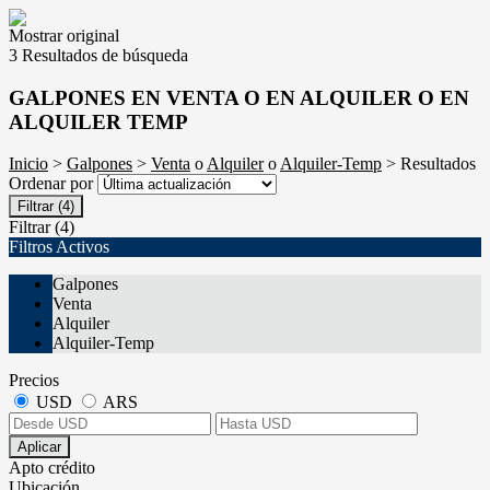
Mostrar original
3 Resultados de búsqueda
GALPONES EN VENTA O EN ALQUILER O EN
ALQUILER TEMP
Inicio
>
Galpones
>
Venta
o
Alquiler
o
Alquiler-Temp
> Resultados
Ordenar por
Filtrar
(4)
Filtrar
(4)
Filtros Activos
Galpones
Venta
Alquiler
Alquiler-Temp
Precios
USD
ARS
Aplicar
Apto crédito
Ubicación