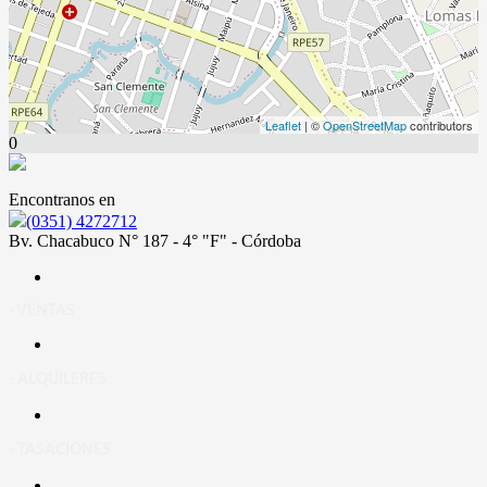
Leaflet
| ©
OpenStreetMap
contributors
0
Encontranos en
(0351) 4272712
Bv. Chacabuco N° 187 - 4° "F" - Córdoba
- VENTAS
- ALQUILERES
- TASACIONES