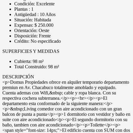
Condición: Excelente
Plantas : 1
Antigüedad : 10 Años
Situación: Habitada
Expensas: $ 250.000
Orientación: Oeste
Disposición: Frente
Crédito: No especificado
SUPERFICIES Y MEDIDAS
Cubierta: 98 m²
Total Construido: 98 m²
DESCRIPCIÓN
<p>Domus Propiedades ofrece en alquiler temporario departamento
premiun en Av. Chacabuco totalmente amoblado y equipado.
Cuenta ademas con Wifi,&nbsp; cable y ropa blanca. Con su
respectiva cochera subterranea.</p><p><br></p><p>El
departamento esta conformado de la siguiente manera:</p>
<p>&nbsp;Living comedor con aire acondicionado con un gran
balcon de punta a punta</p><p>1 dormitorio con vestidor y baño en
suite con aire acondicionado</p><p>El segundo dormitorio con su
baño, tambien con aire acondicionado</p><p>Toilette</p><p>
<span style="font-size: 14px;">El edificio cuenta con SUM con dos