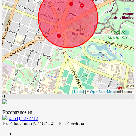
Leaflet
| ©
OpenStreetMap
contributors
0
Encontranos en
(0351) 4272712
Bv. Chacabuco N° 187 - 4° "F" - Córdoba