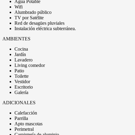
Agua Potable
Wifi
Alumbrado público
TV por Satélite
Red de desagües pluviales
Instalación eléctrica subterránea.
AMBIENTES
Cocina
Jardín
Lavadero
Living comedor
Patio
Toilette
Vestidor
Escritorio
Galería
ADICIONALES
Calefacción
Parrilla
Apto mascotas
Perimetral
Carpintería de aluminio