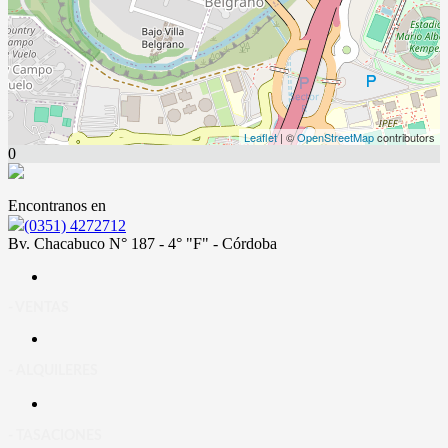
Leaflet
| ©
OpenStreetMap
contributors
0
Encontranos en
(0351) 4272712
Bv. Chacabuco N° 187 - 4° "F" - Córdoba
- VENTAS
- ALQUILERES
- TASACIONES