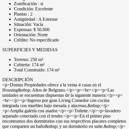
Zonificación : si
Condición: Excelente
Plantas : 2
Antigüedad : A Estrenar
Situación: Vacía
Expensas: $ 50.000
Orientación: Norte
Crédito: No especificado
SUPERFICIES Y MEDIDAS
Terreno: 250 m²
Cubierta: 174 m²
Total Construido: 174 m²
DESCRIPCIÓN
<p>Domus Propiedades ofrece a la venta 4 casas en el
Housing&nbsp; Altos de Belgrano.</p><p><br></p><p>Las
unidades se encuentran dispuestas de la siguiente manera:</p><p>
<br></p><p>Ingreso por gran Living Comedor con cocina
integrada con muebles bajo mesada y alacenas,&nbsp;</p>
<p>Amplia galería con asador.</p><p>Toilette.</p><p>lavadero
separado conectado con el tender.</p><p>En el primer piso
encontramos dos dormitorios con sus respectivos placares completos
que comparten un baño&nbsp; y un dormitorio en suite.&nbsp;</p>