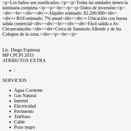
<p>Los baños son zonificados.</p><p>Todas las unidades tienen la
luminaria completa.</p><p><br></p><p>Datos de inversión:</p>
<div><br></div><div>• Alquiler estimado: $2.200.000</div>
<div>• ROI estimado: 7% anual</div><div>• Ubicación con buena
salida comercial</div><div><br></div><div>Fácil salida a Av.
Circunvalación-</div><div>Cerca de Sanatorio Allende y de los
Colegios de la zona.</div><p><br></p>
Lic. Diego Espinosa
MP CPCPI 2033
ATRIBUTOS EXTRA
:
SERVICIOS
Agua Corriente
Gas Natural
Internet
Electricidad
Pavimento
Teléfono
Cable
Pozo negro