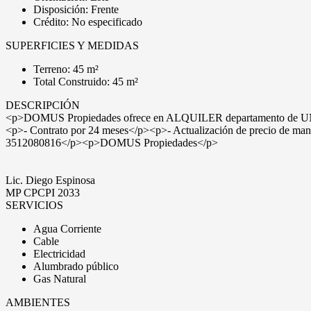
Disposición: Frente
Crédito: No especificado
SUPERFICIES Y MEDIDAS
Terreno: 45 m²
Total Construido: 45 m²
DESCRIPCIÓN
<p>DOMUS Propiedades ofrece en ALQUILER departamento de UN dormi
<p>- Contrato por 24 meses</p><p>- Actualización de precio d
3512080816</p><p>DOMUS Propiedades</p>
Lic. Diego Espinosa
MP CPCPI 2033
SERVICIOS
Agua Corriente
Cable
Electricidad
Alumbrado público
Gas Natural
AMBIENTES