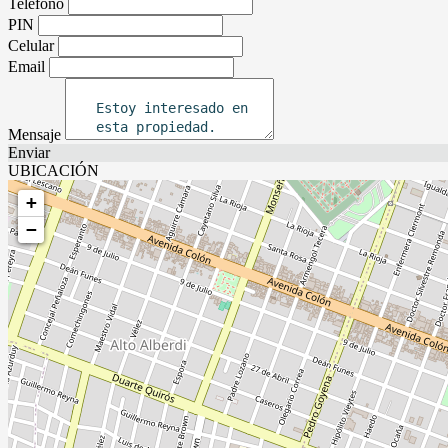
Teléfono
PIN
Celular
Email
Mensaje
Enviar
UBICACIÓN
+
−