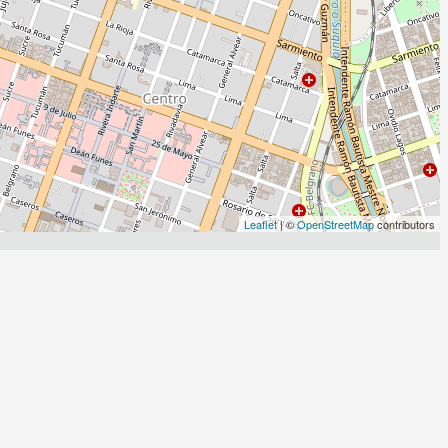
Leaflet
| ©
OpenStreetMap
contributors